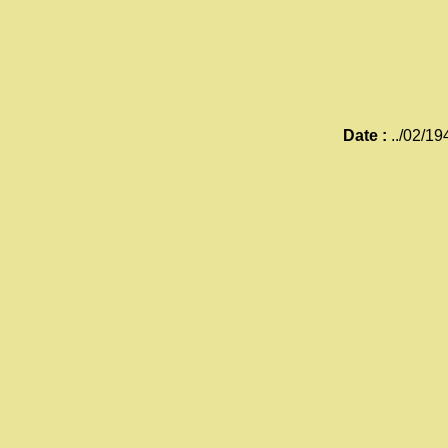
Date :
../02/19